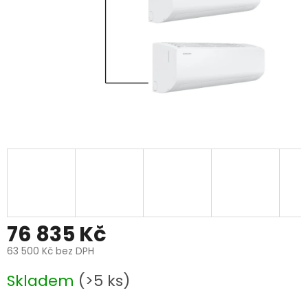
76 835 Kč
63 500 Kč bez DPH
Měrná
Skladem
(>5 ks)
cena: