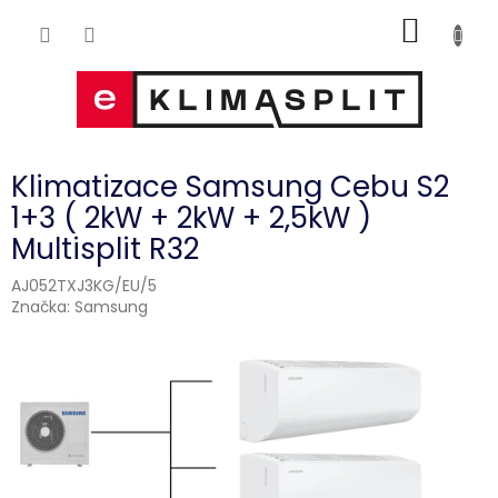
Přejít
NÁKUP
na
obsah
KOŠÍK
Klimatizace Samsung Cebu S2
1+3 ( 2kW + 2kW + 2,5kW )
Multisplit R32
AJ052TXJ3KG/EU/5
Značka:
Samsung