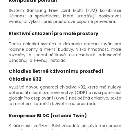
Kompaktní pohodlí
Systém Samsung Free Joint Multi (FJM) kombinuje
účinnost a spolehlivost, které umožňují poskytovat
vynikající výkon i přes prostorově úsporné provedení.
Efektivní chlazení pro malé prostory
Tento chladicí systém je dokonale optimalizován pro
rodinné domy a menší budovy. Nízká hmotnost, malé
rozměry a jednotlačítkové automatické adresování
usnadňují a zlevňují instalaci.
Chladivo šetrné k životnímu prostředí
Chladivo R32
Využívá novou generaci chladiva R32, které má nulový
potenciál ničení ozonové vrstvy (ODP) a nižší potenciál
globálního oteplování (GWP) než běžná chladiva, takže
je mnohem šetrnější k životnímu prostředí.
Kompresor BLDC (rotační Twin)
K účinnosti zařízení FJM zásadně přispívá kompresor