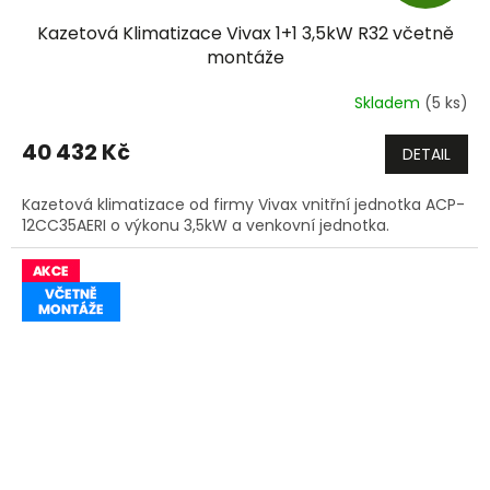
D
Kazetová Klimatizace Vivax 1+1 3,5kW R32 včetně
A
montáže
R
Skladem
(5 ks)
M
40 432 Kč
DETAIL
A
Kazetová klimatizace od firmy Vivax vnitřní jednotka ACP-
12CC35AERI o výkonu 3,5kW a venkovní jednotka.