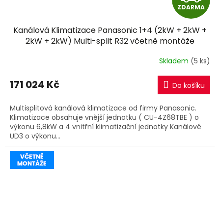
ZDARMA
D
Kanálová Klimatizace Panasonic 1+4 (2kW + 2kW +
A
2kW + 2kW) Multi-split R32 včetně montáže
R
Skladem
(5 ks)
M
171 024 Kč
Do košíku
A
Multisplitová kanálová klimatizace od firmy Panasonic.
Klimatizace obsahuje vnější jednotku ( CU-4Z68TBE ) o
výkonu 6,8kW a 4 vnitřní klimatizační jednotky Kanálové
UD3 o výkonu...