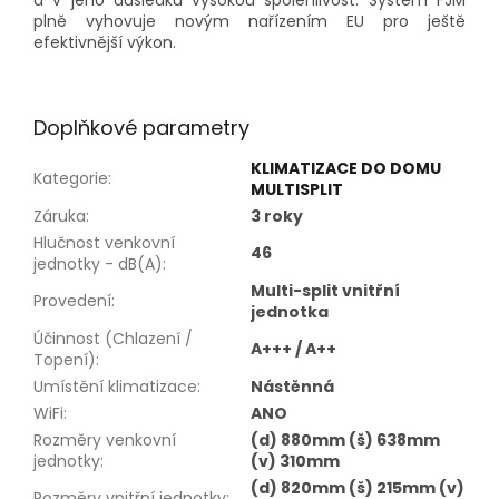
a v jeho důsledku vysokou spolehlivost. Systém FJM
plně vyhovuje novým nařízením EU pro ještě
efektivnější výkon.
Doplňkové parametry
KLIMATIZACE DO DOMU
Kategorie
:
MULTISPLIT
Záruka
:
3 roky
Hlučnost venkovní
46
jednotky - dB(A)
:
Multi-split vnitřní
Provedení
:
jednotka
Účinnost (Chlazení /
A+++ / A++
Topení)
:
Umístění klimatizace
:
Nástěnná
WiFi
:
ANO
Rozměry venkovní
(d) 880mm (š) 638mm
jednotky
:
(v) 310mm
(d) 820mm (š) 215mm (v)
Rozměry vnitřní jednotky
: