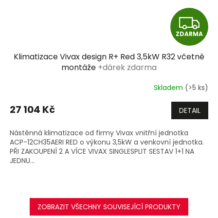
Z
ZDARMA
D
Klimatizace Vivax design R+ Red 3,5kW R32 včetně
A
montáže
+dárek zdarma
R
Skladem
(>5 ks)
M
27 104 Kč
DETAIL
A
Nástěnná klimatizace od firmy Vivax vnitřní jednotka
ACP-12CH35AERI RED o výkonu 3,5kW a venkovní jednotka.
PŘI ZAKOUPENÍ 2 A VÍCE VIVAX SINGLESPLIT SESTAV 1+1 NA
JEDNU...
ZOBRAZIT VŠECHNY SOUVISEJÍCÍ PRODUKTY