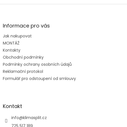
Z
á
p
a
Informace pro vás
t
Jak nakupovat
í
MONTÁŽ
Kontakty
Obchodní podmínky
Podmínky ochrany osobních údajů
Reklamační protokol
Formulář pro odstoupení od smlouvy
Kontakt
info
@
klimasplit.cz
725 517 189