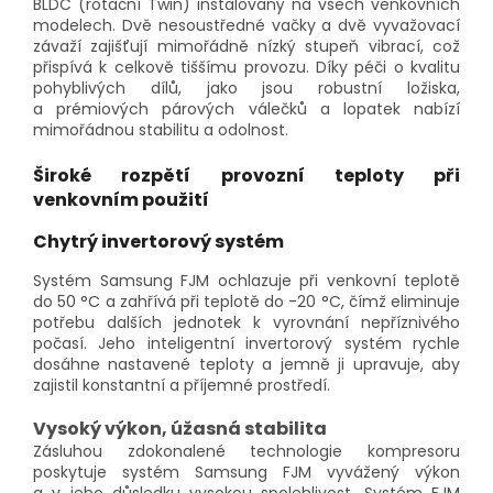
BLDC (rotační Twin) instalovaný na všech venkovních
modelech. Dvě nesoustředné vačky a dvě vyvažovací
závaží zajišťují mimořádně nízký stupeň vibrací, což
přispívá k celkově tiššímu provozu. Díky péči o kvalitu
pohyblivých dílů, jako jsou robustní ložiska,
a prémiových párových válečků a lopatek nabízí
mimořádnou stabilitu a odolnost.
Široké rozpětí provozní teploty při
venkovním použití
Chytrý invertorový systém
Systém Samsung FJM ochlazuje při venkovní teplotě
do 50 °C a zahřívá při teplotě do -20 °C, čímž eliminuje
potřebu dalších jednotek k vyrovnání nepříznivého
počasí. Jeho inteligentní invertorový systém rychle
dosáhne nastavené teploty a jemně ji upravuje, aby
zajistil konstantní a příjemné prostředí.
Vysoký výkon, úžasná stabilita
Zásluhou zdokonalené technologie kompresoru
poskytuje systém Samsung FJM vyvážený výkon