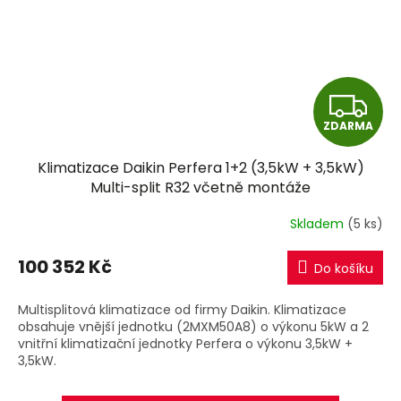
Z
ZDARMA
D
Klimatizace Daikin Perfera 1+2 (3,5kW + 3,5kW)
A
Multi-split R32 včetně montáže
R
Skladem
(5 ks)
M
100 352 Kč
Do košíku
A
Multisplitová klimatizace od firmy Daikin. Klimatizace
obsahuje vnější jednotku (2MXM50A8) o výkonu 5kW a 2
vnitřní klimatizační jednotky Perfera o výkonu 3,5kW +
3,5kW.