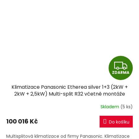
Z
ZDARMA
D
Klimatizace Panasonic Etherea silver 1+3 (2kW +
A
2kW + 2,5kW) Multi-split R32 včetně montáže
R
Skladem
(5 ks)
M
100 016 Kč
Do košíku
A
Multisplitová klimatizace od firmy Panasonic. Klimatizace