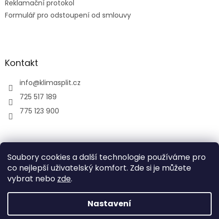
Reklamační protokol
Formulář pro odstoupení od smlouvy
Kontakt
info
@
klimasplit.cz
725 517 189
775 123 900
air-cool
Soubory cookies a další technologie používáme pro
co nejlepší uživatelský komfort. Zde si je můžete
vybrat nebo
zde
.
Vytvořil Shoptet
Nastavení