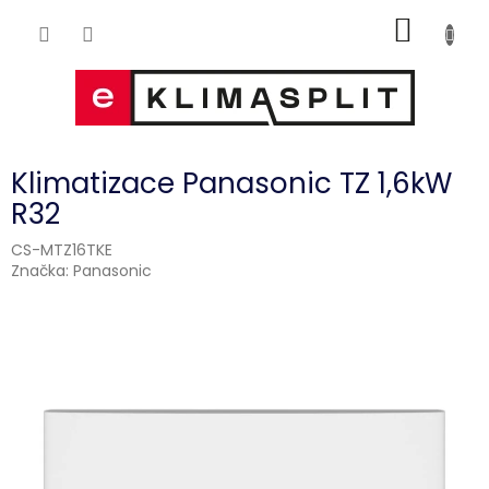
Přejít
NÁKUP
na
obsah
KOŠÍK
Klimatizace Panasonic TZ 1,6kW
R32
CS-MTZ16TKE
Značka:
Panasonic