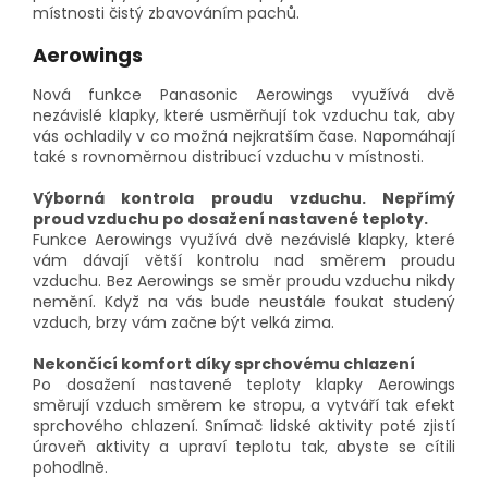
místnosti čistý zbavováním pachů.
Aerowings
Nová funkce Panasonic Aerowings využívá dvě
nezávislé klapky, které usměrňují tok vzduchu tak, aby
vás ochladily v co možná nejkratším čase. Napomáhají
také s rovnoměrnou distribucí vzduchu v místnosti.
Výborná kontrola proudu vzduchu. Nepřímý
proud vzduchu
po dosažení nastavené teploty.
Funkce Aerowings využívá dvě nezávislé klapky, které
vám dávají větší kontrolu nad směrem proudu
vzduchu. Bez Aerowings se směr proudu vzduchu nikdy
nemění. Když na vás bude neustále foukat studený
vzduch, brzy vám začne být velká zima.
Nekončící komfort díky sprchovému chlazení
Po dosažení nastavené teploty klapky Aerowings
směrují vzduch směrem ke stropu, a vytváří tak efekt
sprchového chlazení. Snímač lidské aktivity poté zjistí
úroveň aktivity a upraví teplotu tak, abyste se cítili
pohodlně.