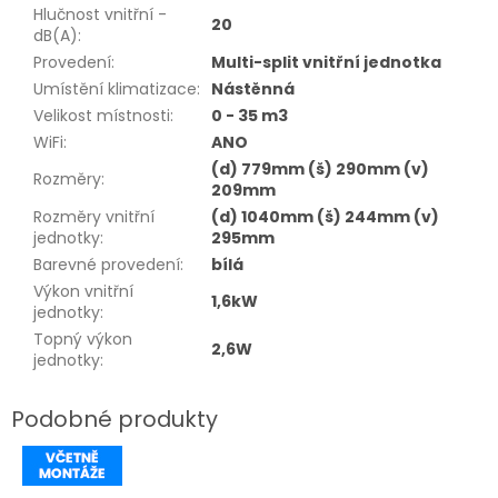
Hlučnost vnitřní -
20
dB(A)
:
Provedení
:
Multi-split vnitřní jednotka
Umístění klimatizace
:
Nástěnná
Velikost místnosti
:
0 - 35 m3
WiFi
:
ANO
(d) 779mm (š) 290mm (v)
Rozměry
:
209mm
Rozměry vnitřní
(d) 1040mm (š) 244mm (v)
jednotky
:
295mm
Barevné provedení
:
bílá
Výkon vnitřní
1,6kW
jednotky
:
Topný výkon
2,6W
jednotky
: