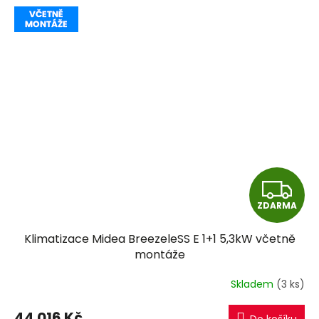
Z
ZDARMA
D
Klimatizace Midea BreezeleSS E 1+1 5,3kW včetně
A
montáže
R
Skladem
(3 ks)
M
44 016 Kč