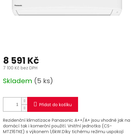
8 591 Kč
7 100 Kč bez DPH
Měrná
Skladem
(5 ks)
cena:
Přidat do košíku
Rezidenční klimatizace Panasonic A++/A+ jsou vhodné jak na
domácí tak i komerční použití. Vnitřní jednotka (CS-
MTZ16TKE) s výkonem 1,6kW.Díky tichému režimu uspokojí