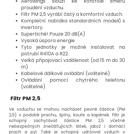
Aerowings slouží ke kontrole směru
proudění vzduchu.
Filtr PM 2,5 vyrábí čistý a komfortní vzduch.
Kompletní nabídka standardních modelů s
invertory.
Supertiché! Pouze 20 dB(A)
Vysoká úspora energie
Tyto jednotky je možné instalovat na
potrubí R410A a R22.
Velká připojovací vzdálenost (od 15 m do 30
m)
Kabelové dálkové ovládání (volitelné)
Ovládání pomocí chytrého telefonu
(volitelné)
Filtr PM 2,5
Ve vzduchu se mohou nacházet pevné částice (PM
2,5) v podobě prachu, špíny, kouře a kapének. Filtr je
schopný zachytávat částice PM 2,5 včetně
nebezpečných znečišťujících látek, jakož i domácí
prach a pyl. Také je schopný udržovat vzduch v