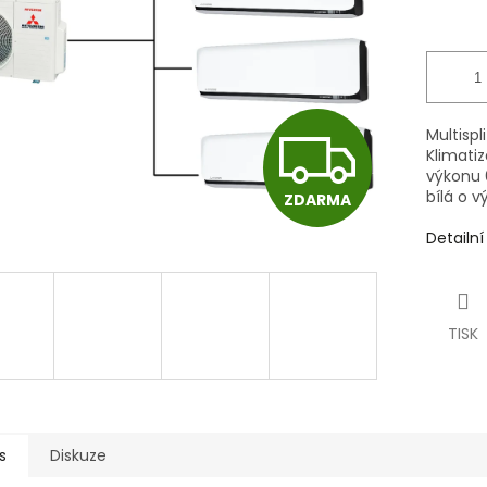
Z
Multispl
Klimati
výkonu 6
bílá o v
ZDARMA
D
Detailn
A
TISK
R
M
s
Diskuze