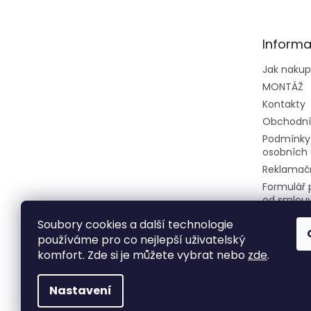
p
a
t
Informa
í
Jak naku
MONTÁŽ
Kontakty
Obchodní
Podmínky
osobních 
Reklamačn
Formulář 
od smlou
Soubory cookies a další technologie
používáme pro co nejlepší uživatelský
komfort. Zde si je můžete vybrat nebo
zde
.
Nastavení