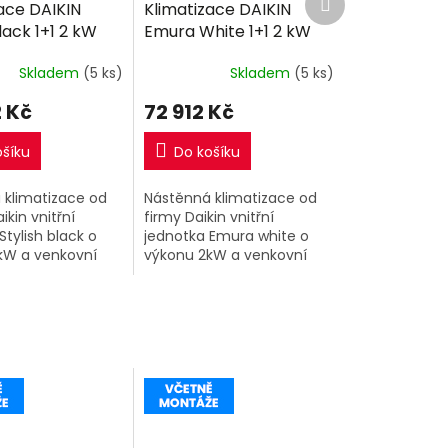
ace DAIKIN
Klimatizace DAIKIN
produkt
R
R
Black 1+1 2 kW
Emura White 1+1 2 kW
M
M
tně montáže
R32 včetně montáže
A
A
Skladem
(5 ks)
Skladem
(5 ks)
 Kč
72 912 Kč
ošíku
Do košíku
 klimatizace od
Nástěnná klimatizace od
ikin vnitřní
firmy Daikin vnitřní
Stylish black o
jednotka Emura white o
kW a venkovní
výkonu 2kW a venkovní
jednotka.