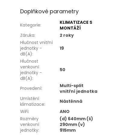
Doplňkové parametry
KLIMATIZACE S
Kategorie
:
MONTÁŽÍ
Záruka
:
2 roky
Hlučnost vnitřní
jednotky -
19
dB(A)
:
Hlučnost
venkovní
50
jednotky -
dB(A)
:
Multi-split
Provedení
:
vnitřní jednotka
Umístění
Nástěnná
klimatizace
:
WiFi
:
ANO
Rozměry
(d) 640mm (š)
venkovní
290mm (v)
jednotky
:
915mm