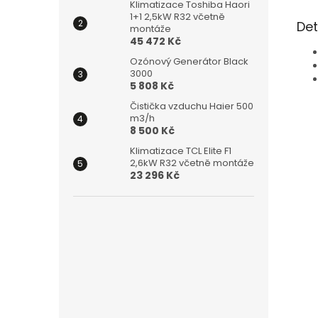
Klimatizace Toshiba Haori
1+1 2,5kW R32 včetně
Det
montáže
45 472 Kč
Ozónový Generátor Black
3000
5 808 Kč
Čistička vzduchu Haier 500
m3/h
8 500 Kč
Klimatizace TCL Elite F1
2,6kW R32 včetně montáže
23 296 Kč