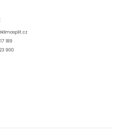
t
@
klimasplit.cz
17 189
123 900