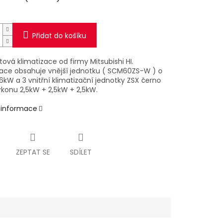
Přidat do košíku
itová klimatizace od firmy Mitsubishi HI.
zace obsahuje vnější jednotku ( SCM60ZS-W
) o
kW a 3 vnitřní klimatizační jednotky ZSX černo
ýkonu 2,5kW + 2,5kW + 2,5kW.
í informace
ZEPTAT SE
SDÍLET