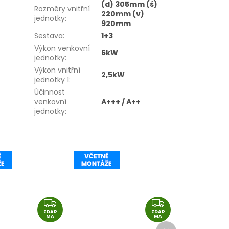
(d) 305mm (š)
Rozměry vnitřní
220mm (v)
jednotky
:
920mm
Sestava
:
1+3
Výkon venkovní
6kW
jednotky
:
Výkon vnitřní
2,5kW
jednotky 1
:
Účinnost
venkovní
A+++ / A++
jednotky
:
Z
Z
ZDAR
D
ZDAR
D
MA
MA
Další
A
A