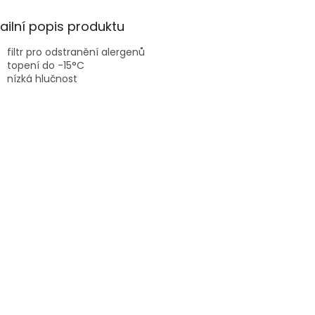
A
ailní popis produktu
filtr pro odstranění alergenů
topení do -15°C
nízká hlučnost