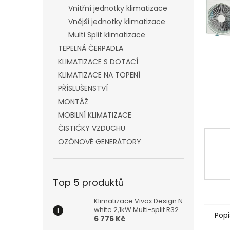
n
Vnitřní jednotky klimatizace
e
Vnější jednotky klimatizace
l
Multi Split klimatizace
TEPELNÁ ČERPADLA
KLIMATIZACE S DOTACÍ
KLIMATIZACE NA TOPENÍ
PŘÍSLUŠENSTVÍ
MONTÁŽ
MOBILNÍ KLIMATIZACE
ČISTIČKY VZDUCHU
OZÓNOVÉ GENERÁTORY
Top 5 produktů
Klimatizace Vivax Design N
white 2,1kW Multi-split R32
Popi
6 776 Kč