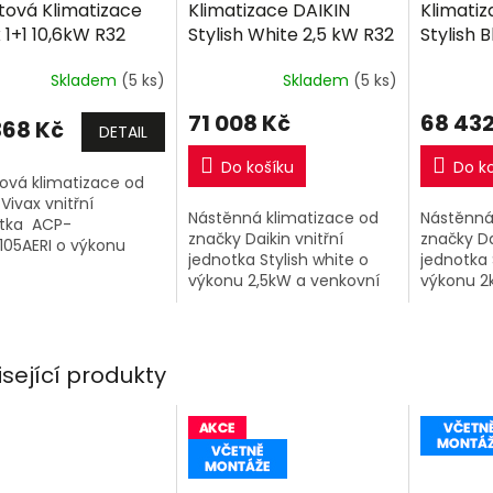
tová Klimatizace
Klimatizace DAIKIN
Klimatiz
R
R
 1+1 10,6kW R32
Stylish White 2,5 kW R32
Stylish 
M
M
ně montáže
včetně montáže
R32 vče
A
A
Skladem
(5 ks)
Skladem
(5 ks)
71 008 Kč
68 432
368 Kč
DETAIL
Do košíku
Do k
ová klimatizace od
Vivax vnitřní
Nástěnná klimatizace od
Nástěnná
otka ACP-
značky Daikin vnitřní
značky Da
05AERI o výkonu
jednotka Stylish white o
jednotka 
W a venkovní
výkonu 2,5kW a venkovní
výkonu 2
tka.
jednotka.
jednotka.
isející produkty