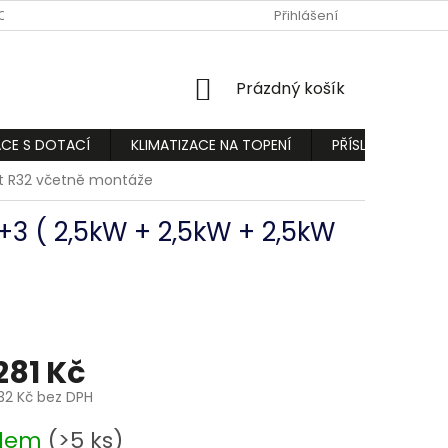
ODMÍNKY
PODMÍNKY OCHRANY OSOBNÍCH ÚDAJŮ
Přihlášení
REKLAMA
NÁKUPNÍ
Prázdný košík
KOŠÍK
ACE S DOTACÍ
KLIMATIZACE NA TOPENÍ
PŘÍSLUŠENSTVÍ
lit R32 včetně montáže
1+3 ( 2,5kW + 2,5kW + 2,5kW
 281 Kč
,32 Kč bez DPH
adem
(>5 ks)