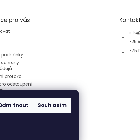
ce pro vás
Kontak
povat
info
725 5
775 
 podmínky
 ochrany
údajů
í protokol
pro odstoupení
vy
Odmítnout
Souhlasím
air-cool