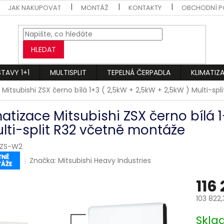
JAK NAKUPOVAT
MONTÁŽ
KONTAKTY
OBCHODNÍ P
HLEDAT
STAVY 1+1
MULTISPLIT
TEPELNÁ ČERPADLA
KLIMATIZ
 Mitsubishi ZSX černo bílá 1+3 ( 2,5kW + 2,5kW + 2,5kW ) Multi-sp
matizace Mitsubishi ZSX černo bílá 
ulti-split R32 včetně montáže
ZS-W2
Značka:
Mitsubishi Heavy Industries
116
103 822
Měrná
Skl
cena: