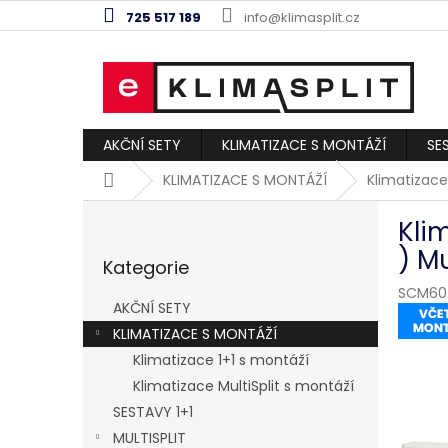
Přejít
725 517 189
info@klimasplit.cz
na
obsah
AKČNÍ SETY
KLIMATIZACE S MONTÁŽÍ
SE
Domů
KLIMATIZACE S MONTÁŽÍ
Klimatizace
P
Kli
o
Přeskočit
s
) M
Kategorie
kategorie
t
SCM60
r
AKČNÍ SETY
a
KLIMATIZACE S MONTÁŽÍ
n
Klimatizace 1+1 s montáží
n
í
Klimatizace MultiSplit s montáží
p
SESTAVY 1+1
a
MULTISPLIT