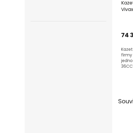
Kaze
Vivax
včet
74 
Kazet
firmy 
jedn
36CC1
10,6k
jedno
Souv