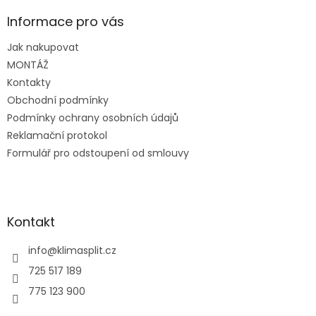
p
a
Informace pro vás
t
Jak nakupovat
í
MONTÁŽ
Kontakty
Obchodní podmínky
Podmínky ochrany osobních údajů
Reklamační protokol
Formulář pro odstoupení od smlouvy
Kontakt
info
@
klimasplit.cz
725 517 189
775 123 900