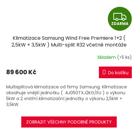
Z
ZDARMA
D
Klimatizace Samsung Wind Free Premiere 1+2 (
A
2,5kW + 3,5kW ) Multi-split R32 včetně montáže
R
Skladem
(>5 ks)
M
89 600 Kč
Do košíku
A
Multisplitová klimatizace od firmy Samsung. Klimatizace
obsahuje vnější jednotku ( AJ050TXJ2KG/EU ) o výkonu
5kW a 2 vnitřní klimatizační jednotky o výkonu 2,5kW +
3,5kW.
ZOBRAZIT VŠECHNY PODOBNÉ PRODUKTY