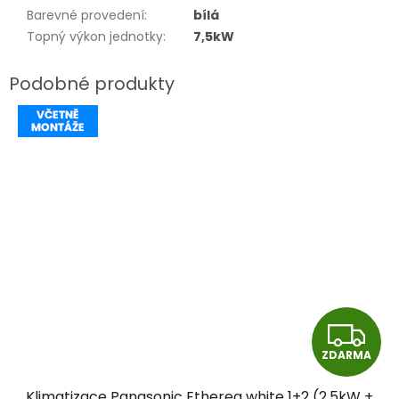
Barevné provedení
:
bílá
Topný výkon jednotky
:
7,5kW
Z
ZDARMA
D
Klimatizace Panasonic Etherea white 1+2 (2,5kW +