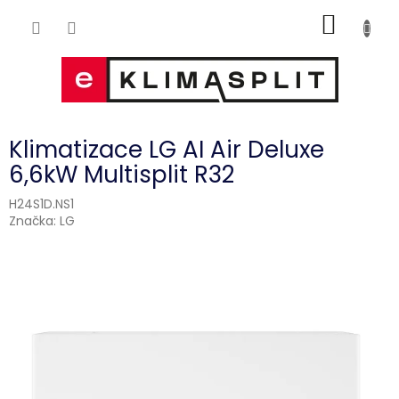
Přejít
NÁKUP
na
obsah
KOŠÍK
Klimatizace LG AI Air Deluxe
6,6kW Multisplit R32
H24S1D.NS1
Značka:
LG