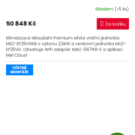
R
Skladem
(>5 ks)
M
50 848 Kč
Do košíku
A
Klimatizace Mitsubishi Premium white vnitřní jednotka
MSZ-EF25VGKB o výkonu 2,5kW a venkovní jednotka MUZ-
EF25VG. Obsahuje WiFi adaptér MAC-567IFB-E a aplikaci
Mel Cloud