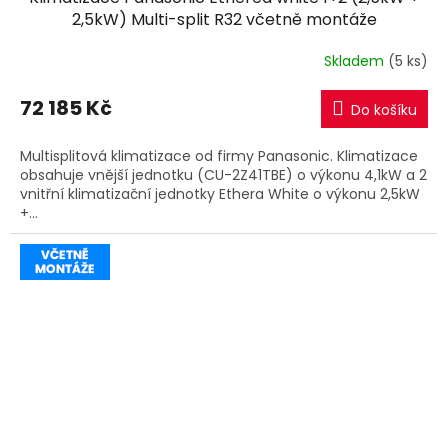
A
2,5kW) Multi-split R32 včetně montáže
R
Skladem
(5 ks)
M
72 185 Kč
Do košíku
A
Multisplitová klimatizace od firmy Panasonic. Klimatizace
obsahuje vnější jednotku (CU-2Z41TBE) o výkonu 4,1kW a 2
vnitřní klimatizační jednotky Ethera White o výkonu 2,5kW
+...