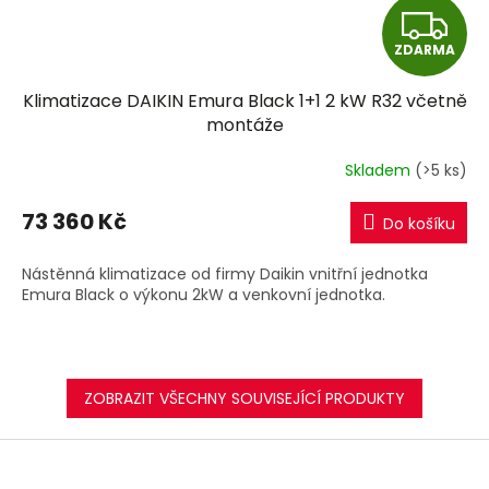
Z
ZDARMA
D
Klimatizace DAIKIN Emura Black 1+1 2 kW R32 včetně
A
montáže
R
Skladem
(>5 ks)
M
73 360 Kč
Do košíku
A
Nástěnná klimatizace od firmy Daikin vnitřní jednotka
Emura Black o výkonu 2kW a venkovní jednotka.
ZOBRAZIT VŠECHNY SOUVISEJÍCÍ PRODUKTY
Z
á