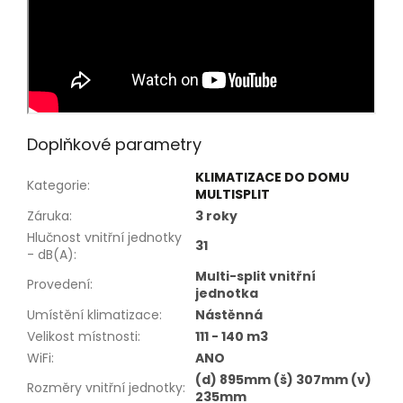
Doplňkové parametry
KLIMATIZACE DO DOMU
Kategorie
:
MULTISPLIT
Záruka
:
3 roky
Hlučnost vnitřní jednotky
31
- dB(A)
:
Multi-split vnitřní
Provedení
:
jednotka
Umístění klimatizace
:
Nástěnná
Velikost místnosti
:
111 - 140 m3
WiFi
:
ANO
(d) 895mm (š) 307mm (v)
Rozměry vnitřní jednotky
:
235mm