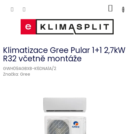
Přejít
NÁKUP
na
obsah
KOŠÍK
Klimatizace Gree Pular 1+1 2,7kW
R32 včetně montáže
GWH09AGBXB-K6DNA1A/2
Značka:
Gree