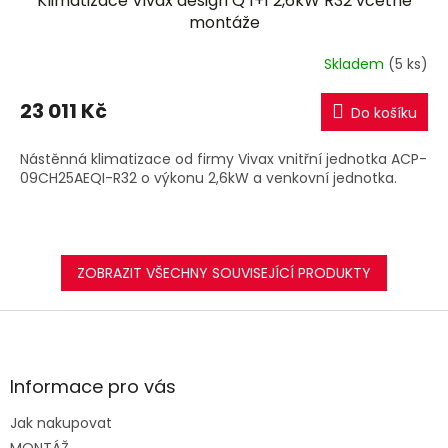
Klimatizace Vivax design Q 1+1 2,6kW R32 včetně
A
montáže
R
Skladem
(5 ks)
M
23 011 Kč
Do košíku
A
Nástěnná klimatizace od firmy Vivax vnitřní jednotka ACP-
09CH25AEQI-R32 o výkonu 2,6kW a venkovní jednotka.
ZOBRAZIT VŠECHNY SOUVISEJÍCÍ PRODUKTY
Z
á
p
a
Informace pro vás
t
Jak nakupovat
í