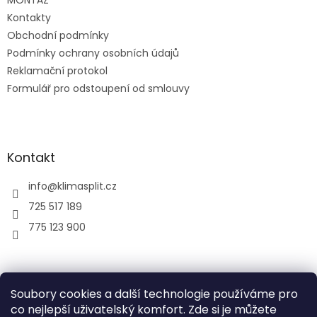
MONTÁŽ
Kontakty
Obchodní podmínky
Podmínky ochrany osobních údajů
Reklamační protokol
Formulář pro odstoupení od smlouvy
Kontakt
info
@
klimasplit.cz
725 517 189
775 123 900
air-cool
Soubory cookies a další technologie používáme pro
co nejlepší uživatelský komfort. Zde si je můžete