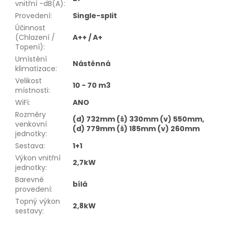
vnitřní -dB(A)
:
Provedení
:
Single-split
Účinnost
(Chlazení /
A++ / A+
Topení)
:
Umístění
Nástěnná
klimatizace
:
Velikost
10 - 70 m3
místnosti
:
WiFi
:
ANO
Rozměry
(d) 732mm (š) 330mm (v) 550mm,
venkovní
(d) 779mm (š) 185mm (v) 260mm
jednotky
:
Sestava
:
1+1
Výkon vnitřní
2,7kW
jednotky
:
Barevné
bílá
provedení
:
Topný výkon
2,8kW
sestavy
: