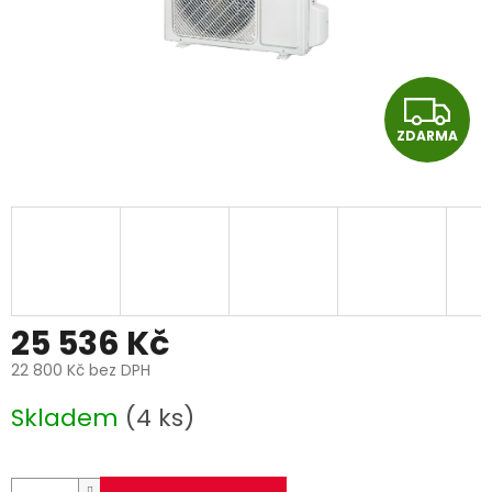
Z
ZDARMA
D
A
R
M
A
25 536 Kč
22 800 Kč bez DPH
Měrná
Skladem
(4 ks)
cena: