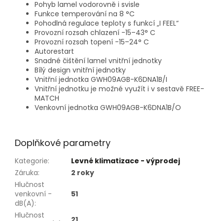
Pohyb lamel vodorovně i svisle
Funkce temperování na 8 °C
Pohodlná regulace teploty s funkcí „I FEEL“
Provozní rozsah chlazení -15–43° C
Provozní rozsah topení -15–24° C
Autorestart
Snadné čištění lamel vnitřní jednotky
Bílý design vnitřní jednotky
Vnitřní jednotka GWH09AGB-K6DNA1B/I
Vnitřní jednotku je možné využít i v sestavě FREE-
MATCH
Venkovní jednotka GWH09AGB-K6DNA1B/O
Doplňkové parametry
Kategorie
:
Levné klimatizace - výprodej
Záruka
:
2 roky
Hlučnost
venkovní -
51
dB(A)
:
Hlučnost
21