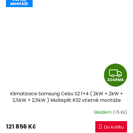
Z
ZDARMA
D
Klimatizace Samsung Cebu S2 1+4 ( 2kW + 2kW +
A
2,5kW + 2,5kW ) Multisplit R32 včetně montáže
R
Skladem
(>5 ks)
M
121 856 Kč
Do košíku