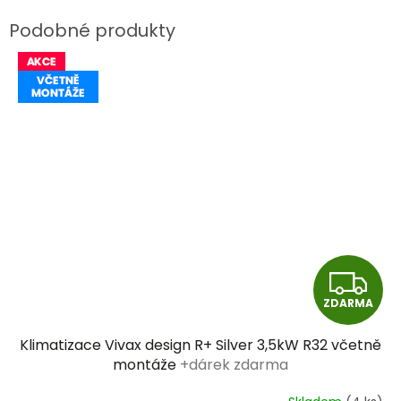
Z
ZDARMA
D
Klimatizace Vivax design R+ Silver 3,5kW R32 včetně
A
montáže
+dárek zdarma
R