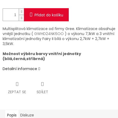
Přidat do košíku
Multisplitová klimatizace od firmy Gree. Klimatizace obsahuje
vnější jednotku (
GWHD24NK6OO
) o výkonu 7,1kW a 3 vnitřní
klimatizační jednotky Fairy II bílá o výkonu 2,7kW + 2,7kW +
3,5kW.
Možnost výběru barvy vnitřní jednotky
(bílá,černá,stříbrná)
Detailní informace
ZEPTAT SE
SDÍLET
Popis
Diskuze