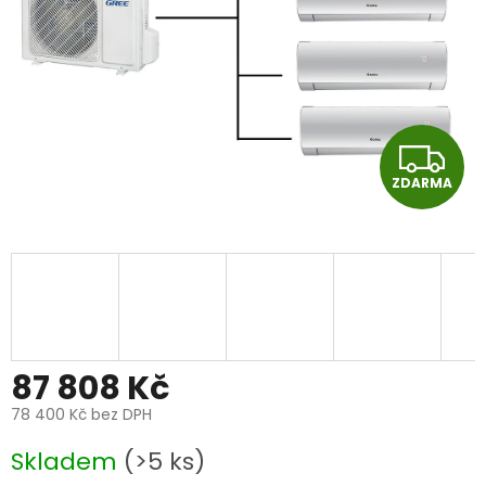
Z
ZDARMA
D
A
R
M
A
87 808 Kč
78 400 Kč bez DPH
Měrná
Skladem
(>5 ks)
cena: