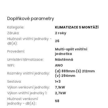
Doplňkové parametry
Kategorie
:
KLIMATIZACE S MONTÁŽÍ
Záruka
:
2 roky
Hlučnost vnitřní jednotky -
26
dB(A)
:
Multi-split vnitřní
Provedení
:
jednotka
Umístění klimatizace
:
Nástěnná
WiFi
:
ANO
(d) 889mm (š) 212mm
Rozměry vnitřní jednotky
:
(v) 294mm
Sestava
:
1+3
Výkon venkovní jednotky
:
7,1kW
Výkon vnitřní jednotky 1
:
2,7kW
Hlučnost venkovní
58
jednotky - dB(A):
: