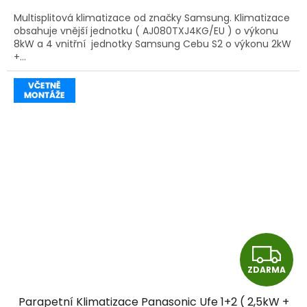
A
Multisplitová klimatizace od značky Samsung. Klimatizace
obsahuje vnější jednotku ( AJ080TXJ4KG/EU ) o výkonu
8kW a 4 vnitřní jednotky Samsung Cebu S2 o výkonu 2kW
+...
Z
ZDARMA
D
Parapetní Klimatizace Panasonic Ufe 1+2 ( 2,5kW +