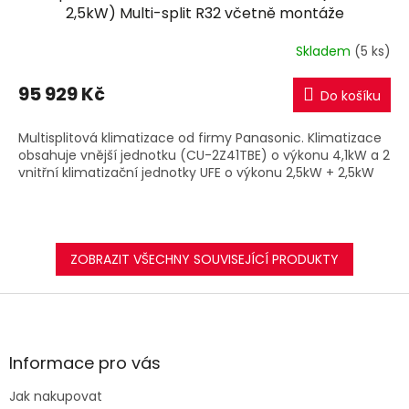
A
2,5kW) Multi-split R32 včetně montáže
R
Skladem
(5 ks)
M
95 929 Kč
Do košíku
A
Multisplitová klimatizace od firmy Panasonic. Klimatizace
obsahuje vnější jednotku (CU-2Z41TBE) o výkonu 4,1kW a 2
vnitřní klimatizační jednotky UFE o výkonu 2,5kW + 2,5kW
ZOBRAZIT VŠECHNY SOUVISEJÍCÍ PRODUKTY
Z
á
p
a
Informace pro vás
t
Jak nakupovat
í