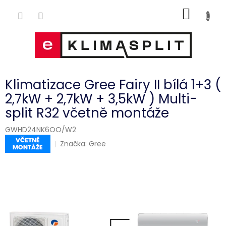
Přejít
NÁKUP
na
obsah
KOŠÍK
Klimatizace Gree Fairy II bílá 1+3 (
2,7kW + 2,7kW + 3,5kW ) Multi-
split R32 včetně montáže
GWHD24NK6OO/W2
Značka:
Gree