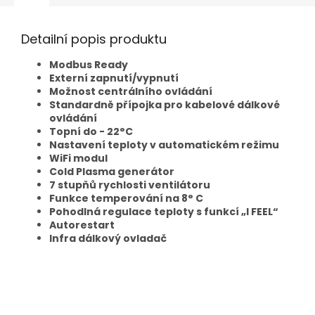
Detailní popis produktu
Modbus Ready
Externí zapnutí/vypnutí
Možnost centrálního ovládání
Standardně přípojka pro kabelové dálkové
ovládání
Topní do - 22
°C
Nastavení teploty v automatickém režimu
WiFi modul
Cold Plasma generátor
7 stupňů rychlosti ventilátoru
Funkce temperování na 8° C
Pohodlná regulace teploty s funkcí „I FEEL“
Autorestart
Infra dálkový ovladač