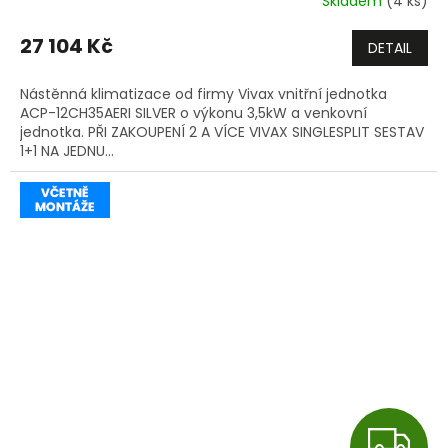
Skladem
(4 ks)
M
27 104 Kč
DETAIL
A
Nástěnná klimatizace od firmy Vivax vnitřní jednotka
ACP-12CH35AERI SILVER o výkonu 3,5kW a venkovní
jednotka. PŘI ZAKOUPENÍ 2 A VÍCE VIVAX SINGLESPLIT SESTAV
1+1 NA JEDNU...
Z