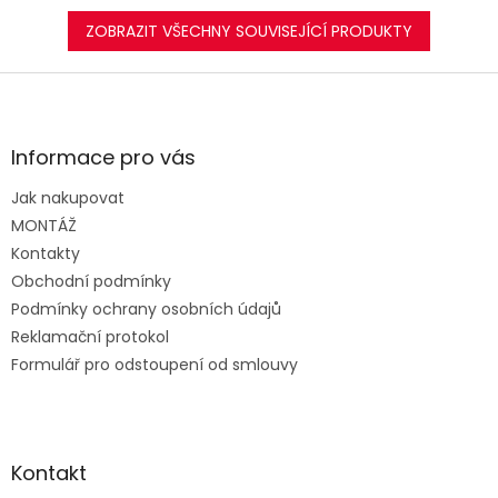
ZOBRAZIT VŠECHNY SOUVISEJÍCÍ PRODUKTY
Z
á
p
a
Informace pro vás
t
Jak nakupovat
í
MONTÁŽ
Kontakty
Obchodní podmínky
Podmínky ochrany osobních údajů
Reklamační protokol
Formulář pro odstoupení od smlouvy
Kontakt