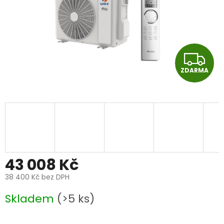
Z
ZDARMA
D
A
R
M
A
43 008 Kč
38 400 Kč bez DPH
Měrná
Skladem
(>5 ks)
cena: