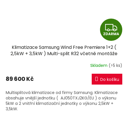
Z
ZDARMA
D
Klimatizace Samsung Wind Free Premiere 1+2 (
A
2,5kW + 3,5kW ) Multi-split R32 včetně montáže
R
Skladem
(>5 ks)
M
89 600 Kč
Do košíku
A
Multisplitová klimatizace od firmy Samsung. Klimatizace
obsahuje vnější jednotku ( AJ050TXJ2KG/EU ) o výkonu
5kW a 2 vnitřní klimatizační jednotky o výkonu 2,5kW +
3,5kW.