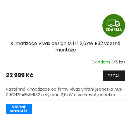
Z
ZDARMA
D
Klimatizace Vivax design M 1+1 2,6kW R32 včetně
A
montáže
R
Skladem
(>5 ks)
M
22 999 Kč
DETAIL
A
Nástěnná klimatizace od firmy Vivax vnitřní jednotka ACP-
09CH25AEMI-R32 o výkonu 2,6kW a venkovní jednotka.