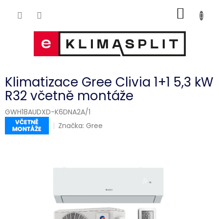
Přejít
NÁKUP
na
obsah
KOŠÍK
Klimatizace Gree Clivia 1+1 5,3 kW
R32 včetně montáže
GWH18AUDXD-K6DNA2A/1
Značka:
Gree