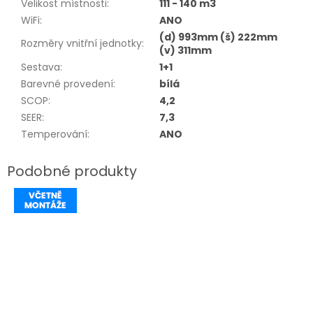
Velikost místnosti
:
111 - 140 m3
WiFi
:
ANO
(d) 993mm (š) 222mm
Rozměry vnitřní jednotky
:
(v) 311mm
Sestava
:
1+1
Barevné provedení
:
bílá
SCOP
:
4,2
SEER
:
7,3
Temperování
:
ANO