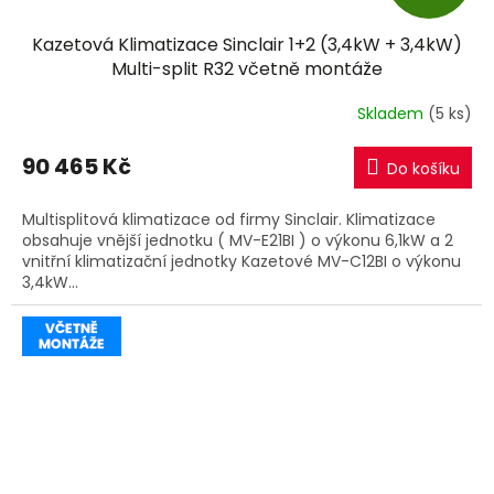
D
Kazetová Klimatizace Sinclair 1+2 (3,4kW + 3,4kW)
A
Multi-split R32 včetně montáže
R
Skladem
(5 ks)
M
90 465 Kč
Do košíku
A
Multisplitová klimatizace od firmy Sinclair. Klimatizace
obsahuje vnější jednotku ( MV-E21BI ) o výkonu 6,1kW a 2
vnitřní klimatizační jednotky Kazetové MV-C12BI o výkonu
3,4kW...