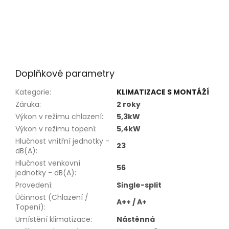
Doplňkové parametry
Kategorie
:
KLIMATIZACE S MONTÁŽÍ
Záruka
:
2 roky
Výkon v režimu chlazení
:
5,3kW
Výkon v režimu topení
:
5,4kW
Hlučnost vnitřní jednotky -
23
dB(A)
:
Hlučnost venkovní
56
jednotky - dB(A)
:
Provedení
:
Single-split
Účinnost (Chlazení /
A++ / A+
Topení)
:
Umístění klimatizace
:
Nástěnná