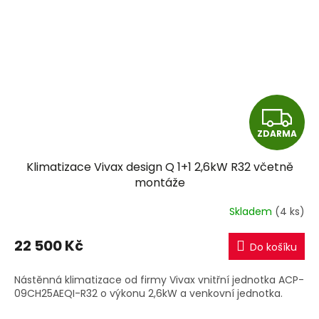
Z
ZDARMA
D
Klimatizace Vivax design Q 1+1 2,6kW R32 včetně
A
montáže
R
Skladem
(4 ks)
M
22 500 Kč
Do košíku
A
Nástěnná klimatizace od firmy Vivax vnitřní jednotka ACP-
09CH25AEQI-R32 o výkonu 2,6kW a venkovní jednotka.