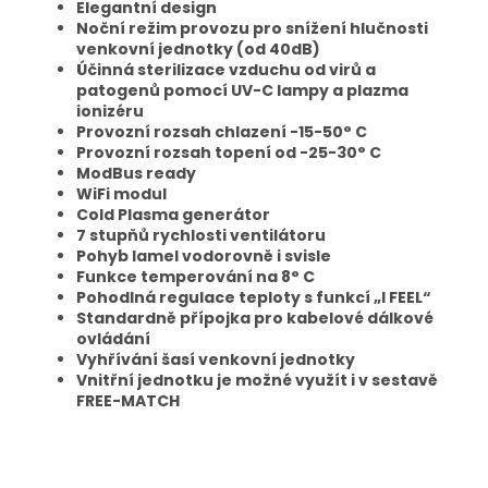
Elegantní design
Noční režim provozu pro snížení hlučnosti
venkovní jednotky (od 40dB)
Účinná sterilizace vzduchu od virů a
patogenů pomocí UV-C lampy a plazma
ionizéru
Provozní rozsah chlazení -15-50° C
Provozní rozsah topení od -25-30° C
ModBus ready
WiFi modul
Cold Plasma generátor
7 stupňů rychlosti ventilátoru
Pohyb lamel vodorovně i svisle
Funkce temperování na 8° C
Pohodlná regulace teploty s funkcí „I FEEL“
Standardně přípojka pro kabelové dálkové
ovládání
Vyhřívání šasí venkovní jednotky
Vnitřní jednotku je možné využít i v sestavě
FREE-MATCH