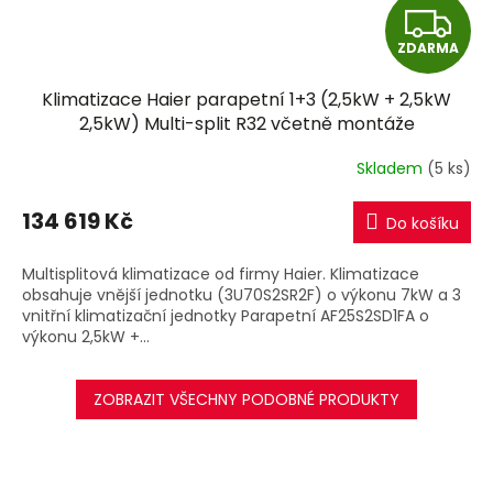
Z
ZDARMA
D
Klimatizace Haier parapetní 1+3 (2,5kW + 2,5kW
A
2,5kW) Multi-split R32 včetně montáže
R
Skladem
(5 ks)
M
134 619 Kč
Do košíku
A
Multisplitová klimatizace od firmy Haier. Klimatizace
obsahuje vnější jednotku (3U70S2SR2F) o výkonu 7kW a 3
vnitřní klimatizační jednotky Parapetní AF25S2SD1FA o
výkonu 2,5kW +...
ZOBRAZIT VŠECHNY PODOBNÉ PRODUKTY