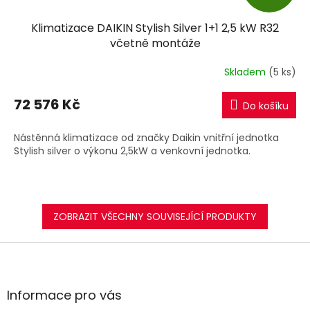
D
Klimatizace DAIKIN Stylish Silver 1+1 2,5 kW R32
A
včetně montáže
R
Skladem
(5 ks)
M
72 576 Kč
Do košíku
A
Nástěnná klimatizace od značky Daikin vnitřní jednotka
Stylish silver o výkonu 2,5kW a venkovní jednotka.
ZOBRAZIT VŠECHNY SOUVISEJÍCÍ PRODUKTY
Z
á
p
a
Informace pro vás