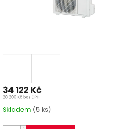
34 122 Kč
28 200 Kč bez DPH
Měrná
Skladem
(5 ks)
cena: