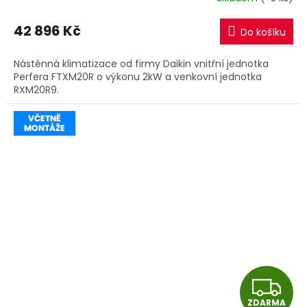
M
42 896 Kč
Do košíku
A
Nástěnná klimatizace od firmy Daikin vnitřní jednotka
Perfera FTXM20R o výkonu 2kW a venkovní jednotka
RXM20R9.
Z
ZDARMA