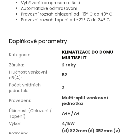
Vyhřívání kompresoru a šasí
Automatické odmrazování
Provozní rozsah chlazení od -15° C do 43° C
Provozní rozsah topení od -22° C do 24° C
Doplňkové parametry
KLIMATIZACE DO DOMU
Kategorie
:
MULTISPLIT
Záruka
:
2 roky
Hlučnost venkovní -
52
dB(A)
:
Počet vnitřních
2
jednotek
:
Multi-split venkovní
Provedení
:
jednotka
Účinnost (Chlazení /
A++ / A+
Topení)
:
Výkon
:
4,1kW
(d) 822mm (š) 352mm (v)
Rozměry
: