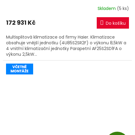
R
Skladem
(5 ks)
M
172 931 Kč
Do košíku
A
Multisplitová klimatizace od firmy Haier. Klimatizace
obsahuje vnější jednotku (4U85S2SR2F) o výkonu 8,5kW a
4 vnitřní klimatizační jednotky Parapetní AF25S2SD1FA o
výkonu 2,5kW...