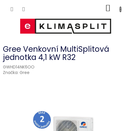
Přejít
NÁKUP
na
obsah
KOŠÍK
Gree Venkovní MultiSplitová
jednotka 4,1 kW R32
GWHD14NK6OO
Značka:
Gree